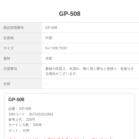
GP-508
商品管理番号
GP-508
生産地
中国
サイズ
5×7 H30 TH37
素材
木製
注意事項
素材の性質上、水濡れ、稀に強く擦ると色移り、色落ちす
る場合がございます。
仕様
-
GP-508
品番
GP-508
JANコード
4571431512661
参考上代
220円
カートン入数
200本
ロット
10本