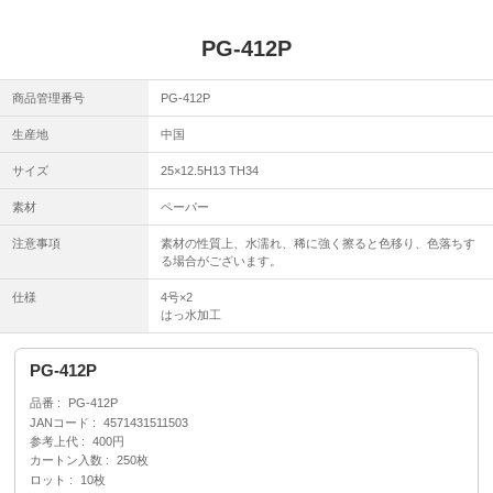
PG-412P
商品管理番号
PG-412P
生産地
中国
サイズ
25×12.5H13 TH34
素材
ペーパー
注意事項
素材の性質上、水濡れ、稀に強く擦ると色移り、色落ちす
る場合がございます。
仕様
4号×2
はっ水加工
PG-412P
品番
PG-412P
JANコード
4571431511503
参考上代
400円
カートン入数
250枚
ロット
10枚