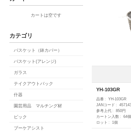
カートは空です
カテゴリ
バスケット（鉢カバー）
バスケット(アレンジ)
ガラス
テイクアウトバック
YH-103GR
什器
品番
YH-103GR
JANコード
45714
園芸用品 マルチング材
参考上代
850円
ピック
カートン入数
64
ロット
1個
ブーケアシスト