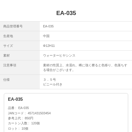
EA-035
商品管理番号
EA-035
生産地
中国
サイズ
Φ12H11
素材
ウォーターヒヤシンス
注意事項
素材の性質上、水濡れ、稀に強く擦ると色移り、色落ちす
る場合がございます。
仕様
３．５号
ビニール付き
EA-035
品番
EA-035
JANコード
4571431503454
参考上代
850円
カートン入数
120個
ロット
10個