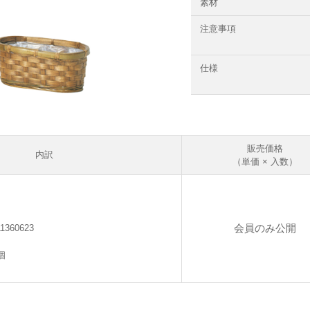
素材
注意事項
仕様
販売価格
内訳
（単価 × 入数）
会員のみ公開
11360623
個