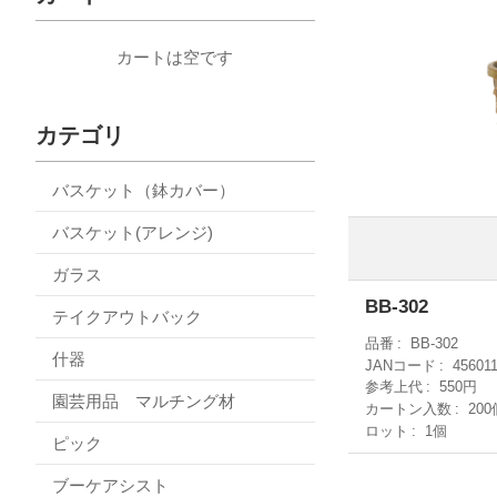
カートは空です
カテゴリ
バスケット（鉢カバー）
バスケット(アレンジ)
ガラス
BB-302
テイクアウトバック
品番
BB-302
什器
JANコード
45601
参考上代
550円
園芸用品 マルチング材
カートン入数
200
ロット
1個
ピック
ブーケアシスト