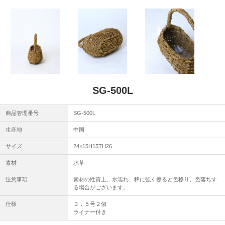
SG-500L
商品管理番号
SG-500L
生産地
中国
サイズ
24×15H15TH26
素材
水草
注意事項
素材の性質上、水濡れ、稀に強く擦ると色移り、色落ちす
る場合がございます。
仕様
３．５号２個
ライナー付き