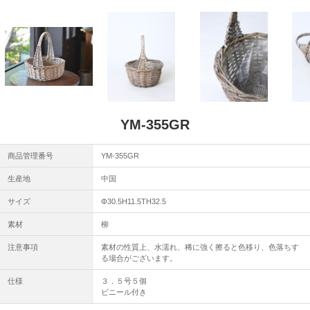
YM-355GR
商品管理番号
YM-355GR
生産地
中国
サイズ
Φ30.5H11.5TH32.5
素材
柳
注意事項
素材の性質上、水濡れ、稀に強く擦ると色移り、色落ちす
る場合がございます。
仕様
３．５号５個
ビニール付き