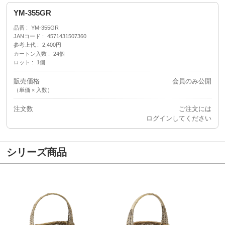
YM-355GR
品番
YM-355GR
JANコード
4571431507360
参考上代
2,400円
カートン入数
24個
ロット
1個
販売価格
会員のみ公開
（単価 × 入数）
注文数
ご注文には
ログイン
してください
シリーズ商品