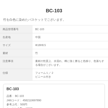
BC-103
竹を白色に染めたバスケットでございます。
商品管理番号
BC-103
生産地
中国
サイズ
Φ18H8.5
素材
竹
注意事項
素材の性質上、水濡れ、稀に強く擦ると色移り、色落ちす
る場合がございます。
仕様
フォーム１／２
ビニール付き
BC-103
品番
BC-103
JANコード
4582110697890
参考上代
500円