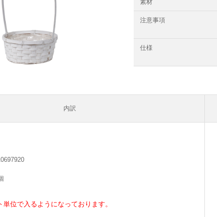
素材
注意事項
仕様
内訳
10697920
個
ト単位で入るようになっております。