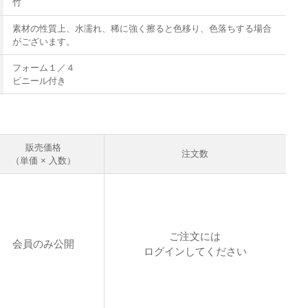
竹
素材の性質上、水濡れ、稀に強く擦ると色移り、色落ちする場合
がございます。
フォーム１／４
ビニール付き
販売価格
注文数
（単価 × 入数）
ご注文には
会員のみ公開
ログイン
してください