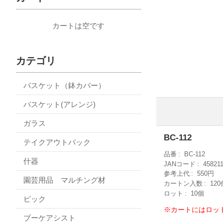
カートは空です
カテゴリ
バスケット（鉢カバー）
バスケット(アレンジ)
ガラス
BC-112
テイクアウトバック
品番
BC-112
什器
JANコード
45821
参考上代
550円
園芸用品 マルチング材
カートン入数
120
ロット
10個
ピック
※カートにはロッ
ブーケアシスト