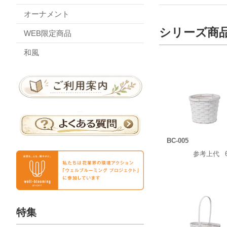
オーナメント
シリーズ商
WEB限定商品
和風
BC-005
参考上代
特集